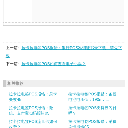
上一篇:
拉卡拉电签POS报错：银行POS私钥证书未下载，请先下
载
下一篇:
拉卡拉电签POS如何查看电子小票？
相关推荐
拉卡拉电签POS报错：刷卡
拉卡拉电签POS报错：备份
失败45
电池电压低；190mv ...
拉卡拉电签POS报错：微
拉卡拉电签POS支持云闪付
信、支付宝扫码报错05
吗？
拉卡拉电签POS流量卡如何
拉卡拉电签POS报错：消费
收费？
刷卡报错05