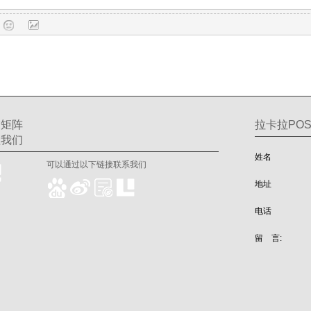
交矩阵
拉卡拉POS
注我们
姓名
可以通过以下链接联系我们
地址
电话
留 言: