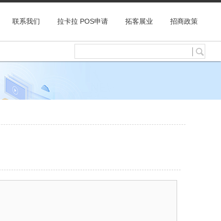
联系我们
拉卡拉 POS申请
拓客展业
招商政策