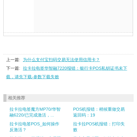
上一篇:
为什么支付宝扫码交易无法使用信用卡？
下一篇:
拉卡拉电签华智融7220报错：银行卡POS私钥证书未下
载，请先下载-参数下载失败
相关推荐
拉卡拉电签魔方MP70/华智
POS机报错：稍候重做交易
融6220/已完成激活，...
返回码：19
拉卡拉电签POS_如何操作
拉卡拉POS机报错：打印失
反激活？
败