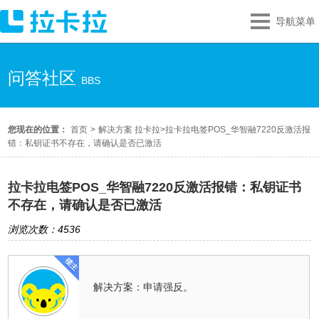
导航菜单
问答社区
BBS
您现在的位置：
首页
>
解决方案 拉卡拉
>
拉卡拉电签POS_华智融7220反激活报
错：私钥证书不存在，请确认是否已激活
拉卡拉电签POS_华智融7220反激活报错：私钥证书
不存在，请确认是否已激活
浏览次数：4536
解决方案：申请强反。