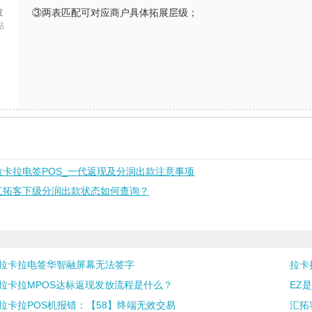
拉
③两表匹配可对应商户具体拓展层级；
帖
拉卡拉电签POS_一代返现及分润出款注意事项
汇拓客下级分润出款状态如何查询？
拉卡拉电签华智融屏幕无法签字
拉卡
拉卡拉MPOS达标返现发放流程是什么？
EZ
拉卡拉POS机报错：【58】终端无效交易
汇拓