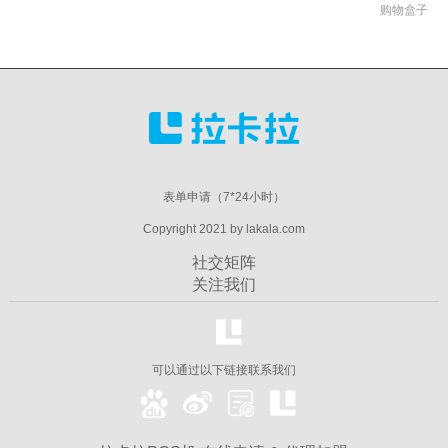
购物盒子
表单申请（7*24小时）
Copyright 2021 by lakala.com
社交矩阵
关注我们
可以通过以下链接联系我们