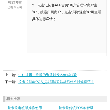
招财考拉
2、点击汇拓客APP首页“商户管理”-“商户查
已有 0 回帖
询”，搜索归属商户，点击“刷够返查询”可查看
具体达标详情；
上一篇:
进件提示：您报的资质触发多终端校验
下一篇:
拉卡拉智能POS_Q4刷够返达标后什么时候返还？
相关推荐
拉卡拉电签版操作使用
拉卡拉传统POS华智融