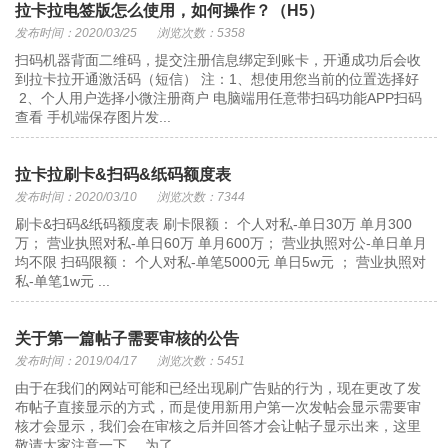
拉卡拉电签版怎么使用，如何操作？（H5）
发布时间：2020/03/25
浏览次数：5358
扫码机器背面二维码，提交注册信息绑定到账卡，开通成功后会收
到拉卡拉开通激活码（短信） 注：1、想使用您当前的位置选择好
2、个人用户选择小微注册商户 电脑端用任意带扫码功能APP扫码
查看 手机端保存图片发...
拉卡拉刷卡&扫码&纸码额度表
发布时间：2020/03/10
浏览次数：7344
刷卡&扫码&纸码额度表 刷卡限额： 个人对私-单日30万 单月300
万； 营业执照对私-单日60万 单月600万； 营业执照对公-单日单月
均不限 扫码限额： 个人对私-单笔5000元 单日5w元 ； 营业执照对
私-单笔1w元 ...
关于第一篇帖子需要审核的公告
发布时间：2019/04/17
浏览次数：5451
由于在我们的网站可能和已经出现刷广告贴的行为，现在更改了发
布帖子直接显示的方式，而是使用新用户第一次发帖会显示需要审
核才会显示，我们会在审核之后并回答才会让帖子显示出来，这里
敬请大家注意一下。 为了...