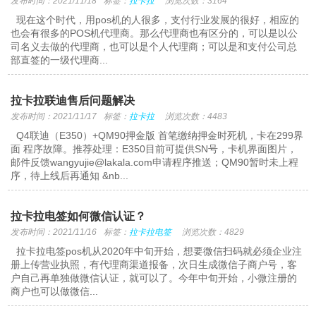
发布时间：2021/11/18
标签：
拉卡拉
浏览次数：3164
现在这个时代，用pos机的人很多，支付行业发展的很好，相应的
也会有很多的POS机代理商。那么代理商也有区分的，可以是以公
司名义去做的代理商，也可以是个人代理商；可以是和支付公司总
部直签的一级代理商...
拉卡拉联迪售后问题解决
发布时间：2021/11/17
标签：
拉卡拉
浏览次数：4483
Q4联迪（E350）+QM90押金版 首笔缴纳押金时死机，卡在299界
面 程序故障。推荐处理：E350目前可提供SN号，卡机界面图片，
邮件反馈wangyujie@lakala.com申请程序推送；QM90暂时未上程
序，待上线后再通知 &nb...
拉卡拉电签如何微信认证？
发布时间：2021/11/16
标签：
拉卡拉电签
浏览次数：4829
拉卡拉电签pos机从2020年中旬开始，想要微信扫码就必须企业注
册上传营业执照，有代理商渠道报备，次日生成微信子商户号，客
户自己再单独做微信认证，就可以了。今年中旬开始，小微注册的
商户也可以做微信...