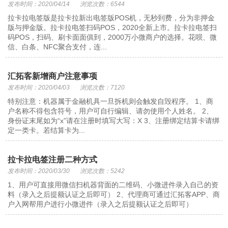
发布时间：2020/04/14
浏览次数：6544
拉卡拉电签版是拉卡拉新出电签版POS机，无秒到费，分为非押金
版与押金版。拉卡拉电签扫码POS，2020全新上市。拉卡拉电签扫
码POS，扫码、刷卡面面俱到，2000万小微商户的选择。花呗、微
信、白条、NFC聚合支付，连...
汇拓客新增商户注意事项
发布时间：2020/04/03
浏览次数：7120
特别注意：机器属于金融机具一旦拆机则会触发自毁程序。 1、商
户名称不得包含符号，用户可自行编辑、请勿使用个人姓名。 2、
身份证末尾如为“x”请在注册时填写大写：X 3、注册绑定结算卡请绑
定一类卡。若结算卡为...
拉卡拉电签注册二种方式
发布时间：2020/03/30
浏览次数：5242
1、用户可直接用微信扫机器背面的二维码、小微进件录入自己的资
料（录入之后提额认证之后即可） 2、代理商可通过汇拓客APP、商
户入网帮用户进行小微进件（录入之后提额认证之后即可）