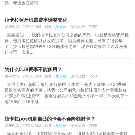
额，却也会在咨询...
拉卡拉蓝牙机器费率调整变化
发布时间：2021/11/05
标签：
拉卡拉
浏览次数：3957
重要通知： 我们拉卡拉支付公司之前的产品，也就是老款蓝牙机
器，包括考拉超收以及收款宝等，因为机器太老，出来了很多年
了，拉卡拉总部继去年12月底涨价之后，现在针对收款宝以及考拉
超收再一次涨...
为什么0.38费率不能多用？
发布时间：2021/11/04
标签：
拉卡拉
浏览次数：5553
支付宝发行花呗，银行发行信用卡,本质上是为了赚钱，0.38费率
是给真实商家的优惠，就我们公司的营业执照注册的支付宝收款账
户都是0.6以上费率，根据交易方式和金额大小不一样，昨天收了一
笔156收了0.8手续...
拉卡拉pos机刷自己的卡会不会降额封卡？
发布时间：2021/11/02
标签：
拉卡拉
浏览次数：7808
当今社会很多朋友们都在使用pos机，但是大家也还是会有一定担