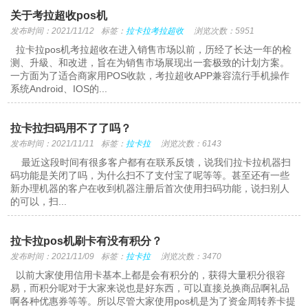
关于考拉超收pos机
发布时间：2021/11/12
标签：
拉卡拉考拉超收
浏览次数：5951
拉卡拉pos机考拉超收在进入销售市场以前，历经了长达一年的检
测、升級、和改进，旨在为销售市场展现出一套极致的计划方案。
一方面为了适合商家用POS收款，考拉超收APP兼容流行手机操作
系统Android、IOS的...
拉卡拉扫码用不了了吗？
发布时间：2021/11/11
标签：
拉卡拉
浏览次数：6143
最近这段时间有很多客户都有在联系反馈，说我们拉卡拉机器扫
码功能是关闭了吗，为什么扫不了支付宝了呢等等。甚至还有一些
新办理机器的客户在收到机器注册后首次使用扫码功能，说扫别人
的可以，扫...
拉卡拉pos机刷卡有没有积分？
发布时间：2021/11/09
标签：
拉卡拉
浏览次数：3470
以前大家使用信用卡基本上都是会有积分的，获得大量积分很容
易，而积分呢对于大家来说也是好东西，可以直接兑换商品啊礼品
啊各种优惠券等等。所以尽管大家使用pos机是为了资金周转养卡提