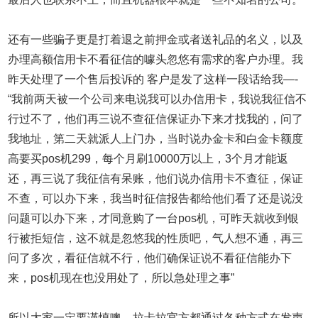
还有一些骗子更是打着退之前押金或者送礼品的名义，以及
办理高额信用卡不看征信的噱头忽悠有需求的客户办理。我
昨天处理了一个售后投诉的 客户是发了这样一段话给我—-
“我前两天被一个公司来电说我可以办信用卡，我说我征信不
行过不了，他们再三说不查征信保证办下来才找我的，问了
我地址，第二天就派人上门办，当时说办金卡和白金卡额度
高要买pos机299，每个月刷10000万以上，3个月才能返
还，再三说了我征信有呆账，他们说办信用卡不查征，保证
不查，可以办下来，我当时征信报告都给他们看了还是说没
问题可以办下来，才同意购了一台pos机，可昨天就收到银
行被拒短信，这不就是忽悠我的性质吧，气人想不通，再三
问了多次，看征信就不行，他们确保证说不看征信能办下
来，pos机现在也没用处了，所以急处理之事”
所以大家一定要谨慎噢，拉卡拉官方都通过各种方式在发声