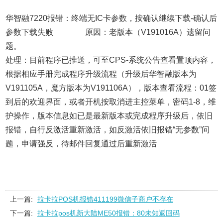
华智融7220报错：终端无IC卡参数，按确认继续下载-确认后
参数下载失败 原因：老版本（V191016A）遗留问
题。
处理：目前程序已推送，可至CPS-系统公告查看置顶内容，
根据相应手册完成程序升级流程（升级后华智融版本为
V191105A，魔方版本为V191106A），版本查看流程：01签
到后的欢迎界面，或者开机按取消进主控菜单，密码1-8，维
护操作，版本信息如已是最新版本或完成程序升级后，依旧
报错，自行反激活重新激活，如反激活依旧报错“无参数”问
题，申请强反，待邮件回复通过后重新激活
上一篇:
拉卡拉POS机报错411199微信子商户不存在
下一篇:
拉卡拉pos机新大陆ME50报错：80未知返回码