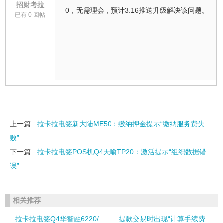
招财考拉
0，无需理会，预计3.16推送升级解决该问题。
已有 0 回帖
上一篇:
拉卡拉电签新大陆ME50：缴纳押金提示“缴纳服务费失
败”
下一篇:
拉卡拉电签POS机Q4天喻TP20：激活提示“组织数据错
误”
相关推荐
拉卡拉电签Q4华智融6220/
提款交易时出现“计算手续费