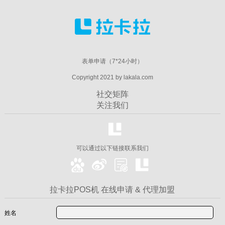
表单申请（7*24小时）
Copyright 2021 by lakala.com
社交矩阵
关注我们
可以通过以下链接联系我们
拉卡拉POS机 在线申请 & 代理加盟
姓名