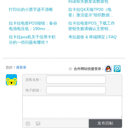
码读取失败发送数据包
打印出的小票字迹不清晰
拉卡拉Q4天喻TP20（电
签）激活提示“组织数据...
拉卡拉电签POS报错：备份
拉卡拉电签POS_下载工作
电池电压低；190mv ...
密钥失败请确认主密钥...
拉卡拉pos机关于信用卡积
考拉超收 & 终端绑定 | FAQ
分的一些问题有哪些？
您好！
请登录
合作网站快捷登录：
游客名称：
电子邮箱：