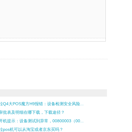
拉Q4大POS魔方H9报错：设备检测安全风险...
审批表及明细在哪下载，下载途径？
开机提示：设备测试到异常，00800003（00...
拉pos机可以从淘宝或者京东买吗？