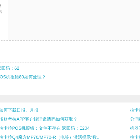
拉
帖
返回码：62
POS机报错80如何处理？
如何下载日报、月报
拉卡
招财考拉APP客户经理邀请码如何获取？
分润
拉卡拉POS机报错：文件不存在 返回码：E204
机器
拉卡拉Q4魔方MP70/MP70-R（电签）激活提示“数...
拉卡