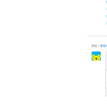
您好！
请登