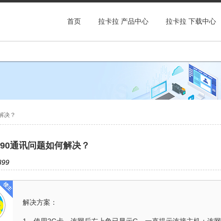
首页
拉卡拉 产品中心
拉卡拉 下载中心
解决？
M90通讯问题如何解决？
99
解决方案：