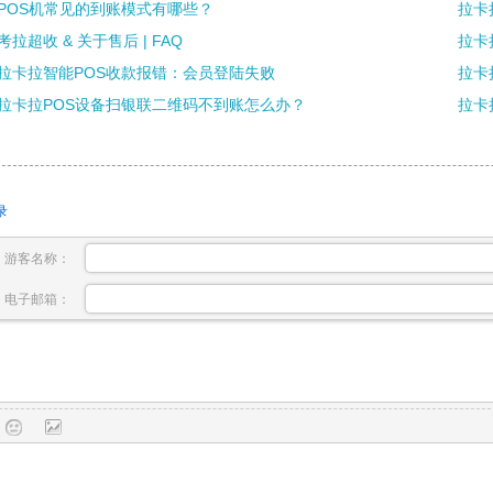
POS机常见的到账模式有哪些？
拉卡
考拉超收 & 关于售后 | FAQ
拉卡
拉卡拉智能POS收款报错：会员登陆失败
拉卡
拉卡拉POS设备扫银联二维码不到账怎么办？
拉卡
录
游客名称：
电子邮箱：