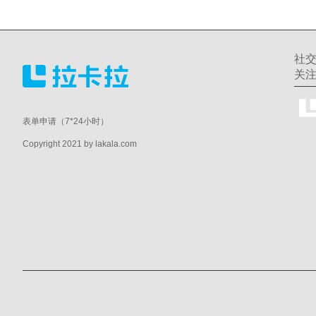
社
关
表单申请（7*24小时）
Copyright 2021 by lakala.com