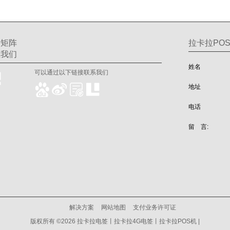
交矩阵
拉卡拉POS
注我们
姓名
可以通过以下链接联系我们
地址
电话
留 言:
解决方案
网站地图
支付业务许可证
版权所有 ©2026 拉卡拉电签丨拉卡拉4G电签丨拉卡拉POS机 |