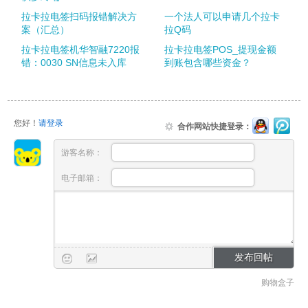
拉卡拉电签扫码报错解决方
一个法人可以申请几个拉卡
案（汇总）
拉Q码
拉卡拉电签机华智融7220报
拉卡拉电签POS_提现金额
错：0030 SN信息未入库
到账包含哪些资金？
您好！
请登录
合作网站快捷登录：
游客名称：
电子邮箱：
购物盒子