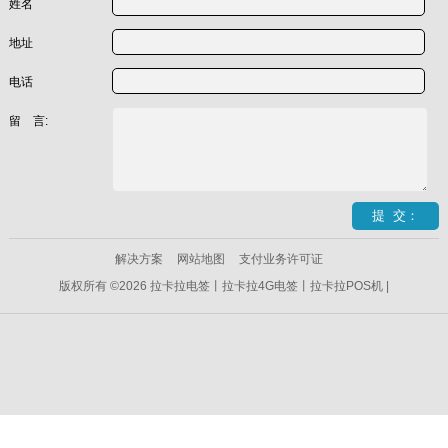
姓名
地址
电话
留 言:
解决方案
网站地图
支付业务许可证
版权所有 ©2026 拉卡拉电签丨拉卡拉4G电签丨拉卡拉POS机 |