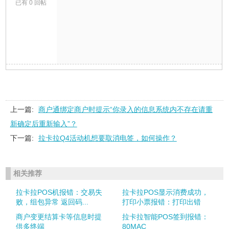
已有 0 回帖
上一篇:
商户通绑定商户时提示“你录入的信息系统内不存在请重
新确定后重新输入”？
下一篇:
拉卡拉Q4活动机想要取消电签，如何操作？
相关推荐
拉卡拉POS机报错：交易失
拉卡拉POS显示消费成功，
败，组包异常 返回码...
打印小票报错：打印出错
商户变更结算卡等信息时提
拉卡拉智能POS签到报错：
供多终端
80MAC