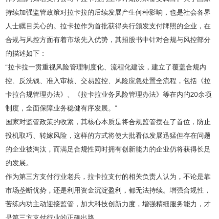
持续加强监管政策对拉卡拉的后续发展产生何种影响，也是社会各界
人士瞩目关心的。拉卡拉作为首批获得央行颁发支付牌照的企业，在
合规与风控方面有着市场先入优势，其招股书中针对合规与风控部分
的描述如下：
“拉卡拉一贯重视风险管理制度化、流程化建设，建立了覆盖合规内
控、反洗钱、准入审核、交易监控、风险应急处置全流程，包括《拉
卡拉合规管理办法》、《拉卡拉业务风险管理办法》等在内的20余项
制度，全面保障业务稳健有序发展。”
国家对监管政策的收紧，其核心本质是将合规监管摆在了首位，防止
投机取巧、转嫁风险，这样的方式将使大批看似发展迅猛但存在问题
的企业被淘汰，而满足合规性同时拥有创新能力的企业仍将获得长足
的发展。
作为第三方支付行业老兵，拉卡拉支付的相关负责人认为，不论是靠
市场垄断优势，还是利用资金沉淀盈利，都无法持续。增强合规性，
苦练内功主动迎接监管，加大科技创新力度，增强精细服务能力，才
是第三方支付行业的正确出路。