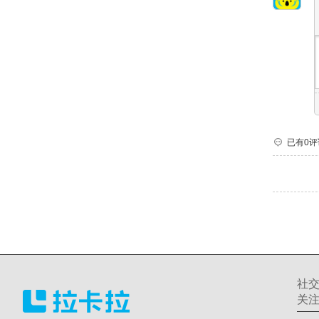
已有0评
社
关