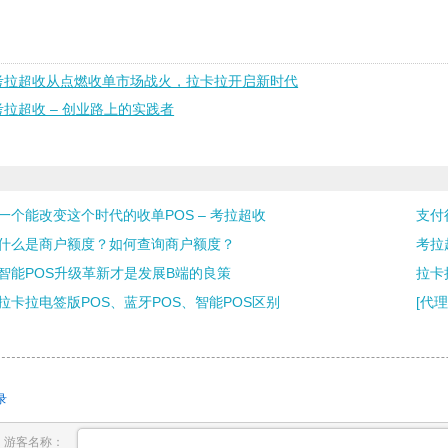
考拉超收从点燃收单市场战火，拉卡拉开启新时代
考拉超收 – 创业路上的实践者
一个能改变这个时代的收单POS – 考拉超收
支付
什么是商户额度？如何查询商户额度？
考拉
智能POS升级革新才是发展B端的良策
拉卡
拉卡拉电签版POS、蓝牙POS、智能POS区别
[代
录
游客名称：