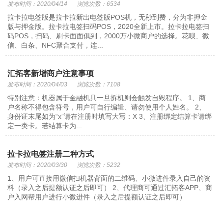
发布时间：2020/04/14
浏览次数：6534
拉卡拉电签版是拉卡拉新出电签版POS机，无秒到费，分为非押金
版与押金版。拉卡拉电签扫码POS，2020全新上市。拉卡拉电签扫
码POS，扫码、刷卡面面俱到，2000万小微商户的选择。花呗、微
信、白条、NFC聚合支付，连...
汇拓客新增商户注意事项
发布时间：2020/04/03
浏览次数：7108
特别注意：机器属于金融机具一旦拆机则会触发自毁程序。 1、商
户名称不得包含符号，用户可自行编辑、请勿使用个人姓名。 2、
身份证末尾如为“x”请在注册时填写大写：X 3、注册绑定结算卡请绑
定一类卡。若结算卡为...
拉卡拉电签注册二种方式
发布时间：2020/03/30
浏览次数：5232
1、用户可直接用微信扫机器背面的二维码、小微进件录入自己的资
料（录入之后提额认证之后即可） 2、代理商可通过汇拓客APP、商
户入网帮用户进行小微进件（录入之后提额认证之后即可）