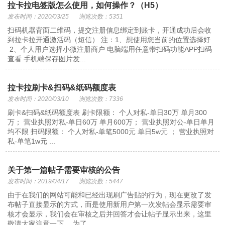
拉卡拉电签版怎么使用，如何操作？（H5）
发布时间：2020/03/25
浏览次数：5351
扫码机器背面二维码，提交注册信息绑定到账卡，开通成功后会收
到拉卡拉开通激活码（短信） 注：1、想使用您当前的位置选择好
2、个人用户选择小微注册商户 电脑端用任意带扫码功能APP扫码
查看 手机端保存图片发...
拉卡拉刷卡&扫码&纸码额度表
发布时间：2020/03/10
浏览次数：7336
刷卡&扫码&纸码额度表 刷卡限额： 个人对私-单日30万 单月300
万； 营业执照对私-单日60万 单月600万； 营业执照对公-单日单月
均不限 扫码限额： 个人对私-单笔5000元 单日5w元 ； 营业执照对
私-单笔1w元 ...
关于第一篇帖子需要审核的公告
发布时间：2019/04/17
浏览次数：5447
由于在我们的网站可能和已经出现刷广告贴的行为，现在更改了发
布帖子直接显示的方式，而是使用新用户第一次发帖会显示需要审
核才会显示，我们会在审核之后并回答才会让帖子显示出来，这里
敬请大家注意一下。 为了...