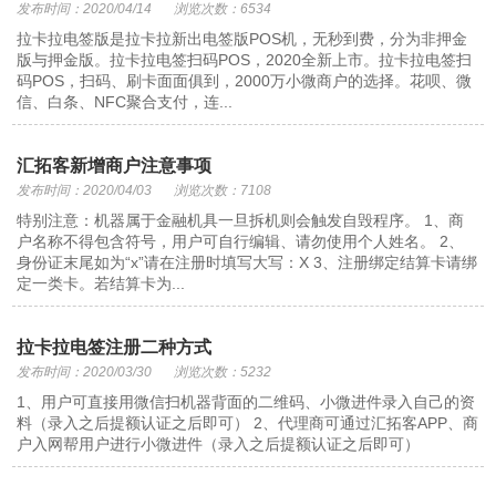
发布时间：2020/04/14
浏览次数：6534
拉卡拉电签版是拉卡拉新出电签版POS机，无秒到费，分为非押金
版与押金版。拉卡拉电签扫码POS，2020全新上市。拉卡拉电签扫
码POS，扫码、刷卡面面俱到，2000万小微商户的选择。花呗、微
信、白条、NFC聚合支付，连...
汇拓客新增商户注意事项
发布时间：2020/04/03
浏览次数：7108
特别注意：机器属于金融机具一旦拆机则会触发自毁程序。 1、商
户名称不得包含符号，用户可自行编辑、请勿使用个人姓名。 2、
身份证末尾如为“x”请在注册时填写大写：X 3、注册绑定结算卡请绑
定一类卡。若结算卡为...
拉卡拉电签注册二种方式
发布时间：2020/03/30
浏览次数：5232
1、用户可直接用微信扫机器背面的二维码、小微进件录入自己的资
料（录入之后提额认证之后即可） 2、代理商可通过汇拓客APP、商
户入网帮用户进行小微进件（录入之后提额认证之后即可）