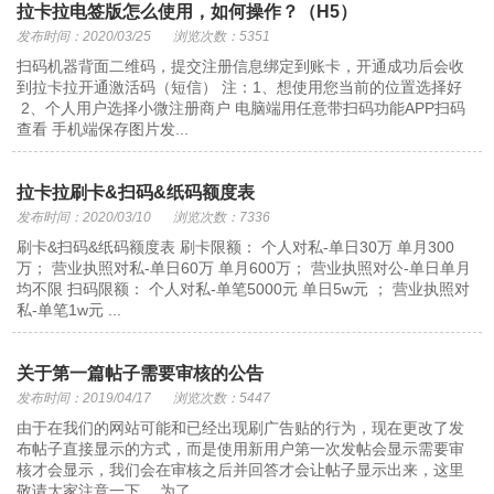
拉卡拉电签版怎么使用，如何操作？（H5）
发布时间：2020/03/25
浏览次数：5351
扫码机器背面二维码，提交注册信息绑定到账卡，开通成功后会收
到拉卡拉开通激活码（短信） 注：1、想使用您当前的位置选择好
2、个人用户选择小微注册商户 电脑端用任意带扫码功能APP扫码
查看 手机端保存图片发...
拉卡拉刷卡&扫码&纸码额度表
发布时间：2020/03/10
浏览次数：7336
刷卡&扫码&纸码额度表 刷卡限额： 个人对私-单日30万 单月300
万； 营业执照对私-单日60万 单月600万； 营业执照对公-单日单月
均不限 扫码限额： 个人对私-单笔5000元 单日5w元 ； 营业执照对
私-单笔1w元 ...
关于第一篇帖子需要审核的公告
发布时间：2019/04/17
浏览次数：5447
由于在我们的网站可能和已经出现刷广告贴的行为，现在更改了发
布帖子直接显示的方式，而是使用新用户第一次发帖会显示需要审
核才会显示，我们会在审核之后并回答才会让帖子显示出来，这里
敬请大家注意一下。 为了...