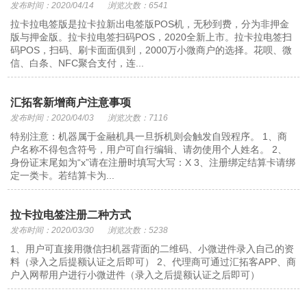
发布时间：2020/04/14
浏览次数：6541
拉卡拉电签版是拉卡拉新出电签版POS机，无秒到费，分为非押金
版与押金版。拉卡拉电签扫码POS，2020全新上市。拉卡拉电签扫
码POS，扫码、刷卡面面俱到，2000万小微商户的选择。花呗、微
信、白条、NFC聚合支付，连...
汇拓客新增商户注意事项
发布时间：2020/04/03
浏览次数：7116
特别注意：机器属于金融机具一旦拆机则会触发自毁程序。 1、商
户名称不得包含符号，用户可自行编辑、请勿使用个人姓名。 2、
身份证末尾如为“x”请在注册时填写大写：X 3、注册绑定结算卡请绑
定一类卡。若结算卡为...
拉卡拉电签注册二种方式
发布时间：2020/03/30
浏览次数：5238
1、用户可直接用微信扫机器背面的二维码、小微进件录入自己的资
料（录入之后提额认证之后即可） 2、代理商可通过汇拓客APP、商
户入网帮用户进行小微进件（录入之后提额认证之后即可）