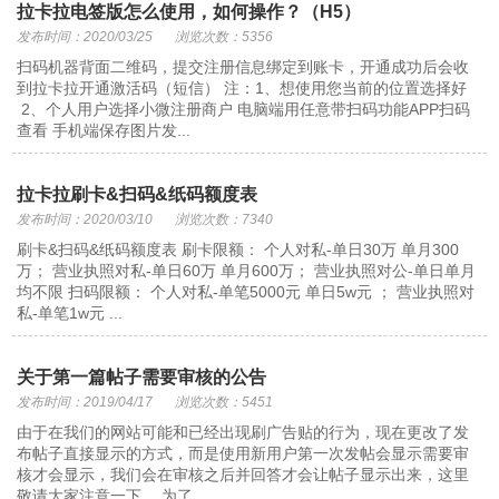
拉卡拉电签版怎么使用，如何操作？（H5）
发布时间：2020/03/25
浏览次数：5356
扫码机器背面二维码，提交注册信息绑定到账卡，开通成功后会收
到拉卡拉开通激活码（短信） 注：1、想使用您当前的位置选择好
2、个人用户选择小微注册商户 电脑端用任意带扫码功能APP扫码
查看 手机端保存图片发...
拉卡拉刷卡&扫码&纸码额度表
发布时间：2020/03/10
浏览次数：7340
刷卡&扫码&纸码额度表 刷卡限额： 个人对私-单日30万 单月300
万； 营业执照对私-单日60万 单月600万； 营业执照对公-单日单月
均不限 扫码限额： 个人对私-单笔5000元 单日5w元 ； 营业执照对
私-单笔1w元 ...
关于第一篇帖子需要审核的公告
发布时间：2019/04/17
浏览次数：5451
由于在我们的网站可能和已经出现刷广告贴的行为，现在更改了发
布帖子直接显示的方式，而是使用新用户第一次发帖会显示需要审
核才会显示，我们会在审核之后并回答才会让帖子显示出来，这里
敬请大家注意一下。 为了...