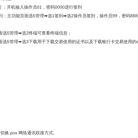
到 ：开机输入操作员01，密码0000进行签到
到：主功能页面选5管理➡选1签到➡选2操作员签到，操作员99，密码8888
面选5管理➡选2终端可查看终端信息；
面选5管理➡选3下载用于下载交易使用的证书以及下载银行卡交易使用的ic
切换 pos 网络通讯联接方式。