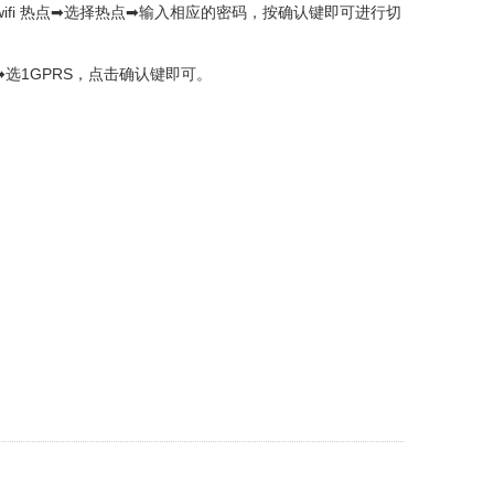
扫描 wifi 热点➡选择热点➡输入相应的密码，按确认键即可进行切
讯➡选1GPRS，点击确认键即可。