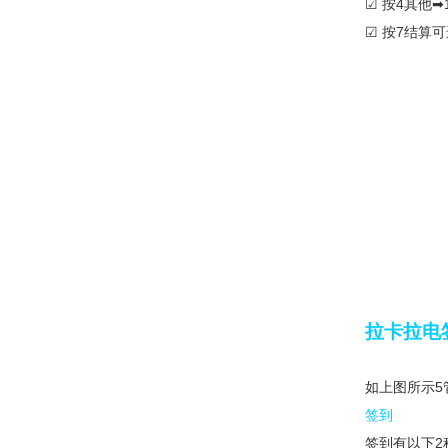
☑ 按4其他
☑ 按7结算
拉卡拉电
如上图所示5
签到
签到有以下2