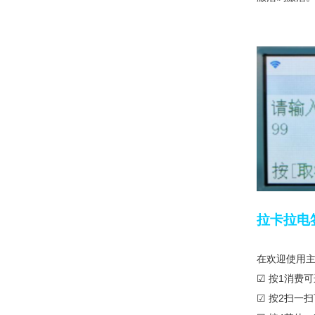
拉卡拉电
在欢迎使用
☑ 按1消费
☑ 按2扫一