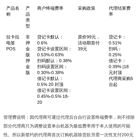
产品名
产
商户终端费率
采购政策
代理结算费
称
品
率
类
型
拉卡拉
非
贷记卡默认：
原价99元，
贷记卡：
电签
押
0.6%
活动期首付
0.51%
POS
金
贷记卡设置区间：
39元
扫码：
版
0.53%-0.63%
0.25%
押
扫码默认：0.38%
借记卡：
金
扫码设置区间：
0.39% |18
版
0.30%-0.38%
元封顶
借记卡默认：
代理商采购5
0.5% 20 封顶
台起
借记卡设置区间：
0.45%-0.5% 18-
20
管理费说明：因代理商可通过代理后台自行设置终端费率，则不排除
部分代理商只为调整设置单台机器为最低费率用于本人使用的可能
性。所以新签约的代理商首次订购机器除货款另需一次性支付200元