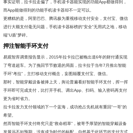
事实证明，拉卡拉走偏了，手机读卡器能实现的功能App都做得到，
而App能做得到的功能手机读卡器却不一定可以。
更糟糕的是，阿里巴巴、腾讯极为重视移动支付安全，支付宝、微信
进行大额支付毫无问题，手机读卡器标榜的“安全”无用武之地，移动
端“U盾”梦碎。
押注智能手环支付
易观智库调查报告显示，2015年拉卡拉已被晚出道6年的财付通实现
了弯道超车。为了挽回节节败退的局面，拉卡拉于当年7月推出智能
手环“考拉”，主打移动支付概念，妄图颠覆支付宝、微信。
那时，智能穿戴设备被捧上天，舆论普遍看好智能手环支付，挥一挥
手环即可完成支付，比打开手机、调出App、扫码、输入密码再支付
更为省时省力。
拉卡拉发力支付领域的下一个蓝海，成功抢占先机就有重回“一哥”的
希望。
然而智能手环支付终究只是“救命稻草”，被寄予厚望的智能穿戴设备
发展远不如预期，没有成为时代的标配，自然基于此环节的支付方式