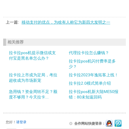
上一篇:
移动支付的优点，为啥有人称它为新四大发明之一
相关推荐
拉卡拉pos机提示微信或支
代理拉卡拉怎么赚钱？
付宝是黑名单怎么办？
拉卡拉pos机闪付费率是多
少？
拉卡拉上市成为定局，考拉
拉卡拉2023年逸拓客上线！
超收成为市场新宠
拉卡拉2.0模式简单介绍
急用钱？资金周转不足？额
拉卡拉pos机新大陆ME50报
度不够用？今天拉卡...
错：80未知返回码
您好！
请登录
合作网站快捷登录：