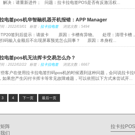
 解决：请重新进件； 问题：拉卡拉电签POS是否有反激活权...
拉电签pos机华智融机器开机报错：APP Manager
：2022/03/01
标签：
拉卡拉电签
浏览次数：5494
TP20签到后提示：请拔卡 原因：卡槽有异物。 处理：清理卡槽，
20扫码输入金额后不出现屏幕预览怎么回事？ 原因：本身程...
拉电签pos机无法挥卡交易怎么办？
：2022/02/22
标签：
拉卡拉电签
浏览次数：6667
些客户在使用拉卡拉电签扫码pos机的时候遇到这种问题，会问说拉卡拉
，如果您产生闪付卡挥卡等常见故障难题，可以依照以下方式来尝试开...
3
4
下一页
最后一页
交矩阵
拉卡拉POS
注我们