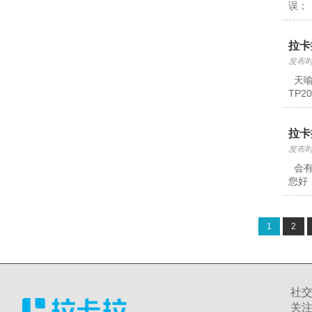
误；
拉卡
发布时间
天喻
TP
拉卡
发布时间
会有
您好
1
2
社
关