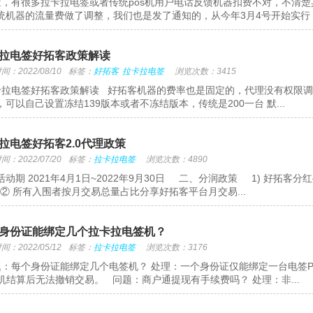
，有很多拉卡拉电签或者传统pos机用户电话反馈机器扣费不对，不清
统机器的流量费做了调整，我们也是发了通知的，从今年3月4号开始实行，官
拉电签好拓客政策解读
：2022/08/10
标签：
好拓客
拉卡拉电签
浏览次数：3415
拉电签好拓客政策解读 好拓客机器的费率也是固定的，代理没有权限调整，电签是
，可以自己设置冻结139版本或者不冻结版本，传统是200一台 默...
拉电签好拓客2.0代理政策
：2022/07/20
标签：
拉卡拉电签
浏览次数：4890
动期 2021年4月1日~2022年9月30日 二、分润政策 1) 好拓客分红
； ② 所有入围者按月交易总量占比分享好拓客平台月交易...
身份证能绑定几个拉卡拉电签机？
：2022/05/12
标签：
拉卡拉电签
浏览次数：3176
：每个身份证能绑定几个电签机？ 处理：一个身份证仅能绑定一台电签PO
S机结算后无法撤销交易。 问题：商户通提现有手续费吗？ 处理：非...