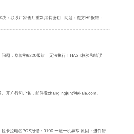
解决：联系厂家售后重新灌装密钥 问题：魔方H9报错：
问题：华智融6220报错：无法执行！HASH校验和错误
名，邮件发zhanglingjun@lakala.com、
卡拉电签POS报错：0100 一证一机异常 原因：进件错