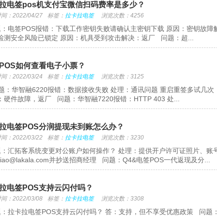
拉电签pos机支付宝微信扫码费率是多少？
：2022/04/27
标签：
拉卡拉电签
浏览次数：4256
：电签POS报错：下载工作密钥失败请确认主密钥下载 原因：密钥故障
检测安全风险已锁定 原因：机具受到攻击解决：返厂 问题：超...
POS如何查看电子小票？
：2022/03/24
标签：
拉卡拉电签
浏览次数：3125
：华智融6220报错：数据接收失败 处理：通讯问题 重启重签多试几次 
硬件故障，返厂 问题：华智融7220报错：HTTP 403 处...
拉电签POS分润提现未到账怎么办？
：2022/03/22
标签：
拉卡拉电签
浏览次数：3230
：汇拓客系统变更对公账户如何操作？ 处理：提供开户许可证照片、账号、开户行和户
njiao@lakala.com并抄送招商经理 问题：Q4&电签POS一代返现及分...
拉电签POS支持云闪付吗？
：2022/03/08
标签：
拉卡拉电签
浏览次数：3308
：拉卡拉电签POS支持云闪付吗？ 答：支持，但不享受优惠政策 问题：拉