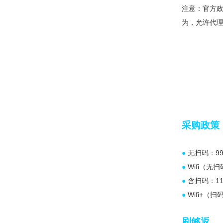
注意：官方政
为，允许代
采购政策
●
无扫码：99
●
Wifi（无扫
●
含扫码：11
●
Wifi+（扫
刷够返