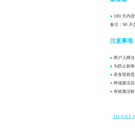
●
180 天内
备注：90 天
注意事项
●
商户入网当
●
为防止刷单
●
若发现有恶
●
终端激活后
●
有效激活标注
【拉卡拉】传