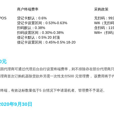
商户终端费率
采购政策
OS
贷记卡默认：0.6%
无扫码：99
贷记卡设置区间：0.53%-0.63%
Wifi（无扫
扫码默认：0.38%
含扫码：119
扫码设置区间：0.30%-0.38%
Wifi+（扫码
借记卡默认：0.5% 20 封顶
借记卡设置区间：0.45%-0.5% 18-20
0元
：因代理商可通过代理后台自行设置终端费率，则不排除存在部分代理商只
理商首次订购机器除货款外另需一次性支付500 元管理费， 该费用将于
终端，有效达标数量低于5 台情况下申请退机者。管理费不予退还。
020年9月30日