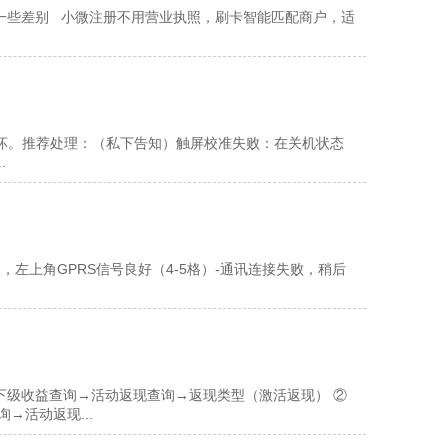
一些差别 小微注册不用营业执照，刷卡智能匹配商户，适
坏。推荐处理：（私下告知）触屏校准失败：在关机状态
.
，左上角GPRS信号良好（4-5格）-通讯连接失败，稍后
下级收益查询→活动返现查询→返现类型（激活返现） ②
→活动返现...