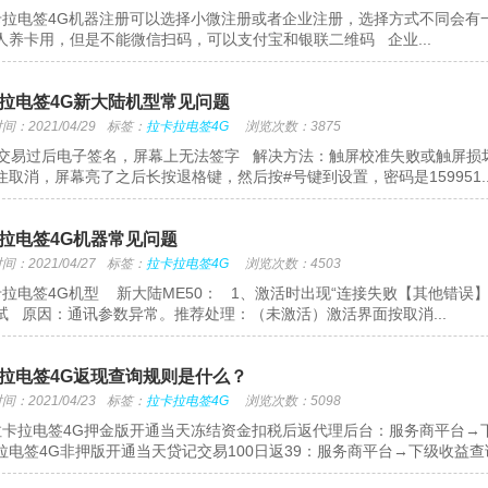
拉电签4G机器注册可以选择小微注册或者企业注册，选择方式不同会有
人养卡用，但是不能微信扫码，可以支付宝和银联二维码 企业...
拉电签4G新大陆机型常见问题
：2021/04/29
标签：
拉卡拉电签4G
浏览次数：3875
交易过后电子签名，屏幕上无法签字 解决方法：触屏校准失败或触屏损
住取消，屏幕亮了之后长按退格键，然后按#号键到设置，密码是159951..
拉电签4G机器常见问题
：2021/04/27
标签：
拉卡拉电签4G
浏览次数：4503
拉电签4G机型 新大陆ME50： 1、激活时出现“连接失败【其他错误】
试 原因：通讯参数异常。推荐处理：（未激活）激活界面按取消...
拉电签4G返现查询规则是什么？
：2021/04/23
标签：
拉卡拉电签4G
浏览次数：5098
卡拉电签4G押金版开通当天冻结资金扣税后返代理后台：服务商平台→
拉电签4G非押版开通当天贷记交易100日返39：服务商平台→下级收益查询