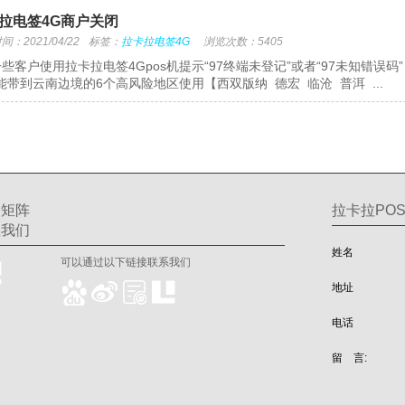
拉电签4G商户关闭
：2021/04/22
标签：
拉卡拉电签4G
浏览次数：5405
些客户使用拉卡拉电签4Gpos机提示“97终端未登记”或者“97未知错
能带到云南边境的6个高风险地区使用【西双版纳 德宏 临沧 普洱 ...
交矩阵
拉卡拉POS
注我们
姓名
可以通过以下链接联系我们
地址
电话
留 言: