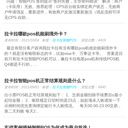
问题：智能POS 签到提示“签到失败，主管密码错误” 解决：商户
（卡应用）无效。推荐处理：CPS后台核实绑定商户状态，无效商
户申请强反，重新进件，有效商户反激活重新激活（强反流程可详
见CPS-自助...
拉卡拉哪款pos机能刷境外卡？
发布时间：2021/10/04
标签：
拉卡拉智能POS
浏览次数：4419
最近有部分客户咨询我拉卡拉有没有哪款pos机收款能刷境外卡
的？就是没有银联标志的卡，比如visa卡、万事达卡等。 答案是目
前只有拉卡拉智能POS机可以，像拉卡拉电签pos机和传统POS机
Q4都是不行的，...
拉卡拉智能pos机正常结算规则是什么？
发布时间：2021/09/01
标签：
拉卡拉智能POS
浏览次数：4945
出小票POS机正常结算规则如下： 1、交易金额扣除手续费后≥最小
起结金额； 2、银联规定日切时间是23点，如款项未入账请按一下
示例时间优先查询绑定银行卡入账情况。 每天00:00-23:00交易，
第二天到账 每天2...
实战案例揭秘智能POS为何成为商户首选！