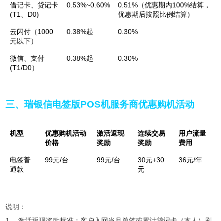
借记卡、贷记卡
0.53%~0.60%
0.51%（优惠期内100%结算，
(T1、D0)
优惠期后按照比例结算）
云闪付（1000
0.38%起
0.30%
元以下）
微信、支付
0.38%起
0.30%
(T1/D0）
三、瑞银信电签版POS机服务商优惠购机活动
机型
优惠购机活动
激活返现
连续交易
用户流量
价格
奖励
奖励
费用
电签普
99元/台
99元/台
30元+30
36元/年
通款
元
说明：
1、 激活返现奖励标准：客户入网当月单笔或累计贷记卡（本人）刷