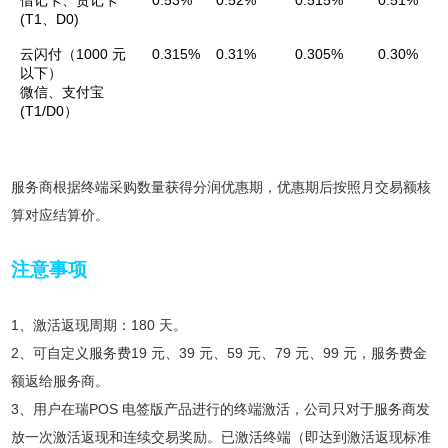
借记卡、贷记卡
0.53%
0.52%
0.515%
0.51%
(T1、D0)
云闪付（1000 元
0.315%
0.31%
0.305%
0.30%
以下）
微信、支付宝
(T1/D0）
服务商根据终端采购数量获得分润优惠期，优惠期后按照月交易额核
算对应结算价。
注意事项
1、激活返现周期：180 天。
2、可自定义服务费19 元、39 元、59 元、79 元、99 元，服务费金
额返给服务商。
3、用户在瑞POS 电签版产品进行的终端激活，公司只对于服务商发
放一次激活返现和连续交易奖励。已激活终端（即达到激活返现标准