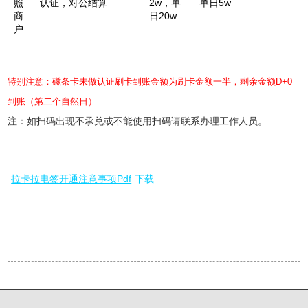
照
认证，对公结算
2w，单
单日5w
商
日20w
户
特别注意：磁条卡未做认证刷卡到账金额为刷卡金额一半，剩余金额D+0
到账（第二个自然日）
注：如扫码出现不承兑或不能使用扫码请联系办理工作人员。
拉卡拉电签开通注意事项Pdf
下载