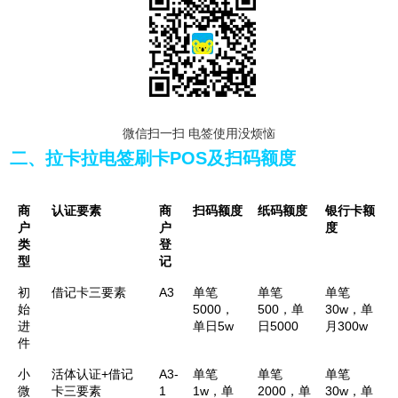
微信扫一扫 电签使用没烦恼
二、拉卡拉电签刷卡POS及扫码额度
商
认证要素
商
扫码额度
纸码额度
银行卡额
户
户
度
类
登
型
记
初
借记卡三要素
A3
单笔
单笔
单笔
始
5000，
500，单
30w，单
进
单日5w
日5000
月300w
件
小
活体认证+借记
A3-
单笔
单笔
单笔
微
卡三要素
1
1w，单
2000，单
30w，单