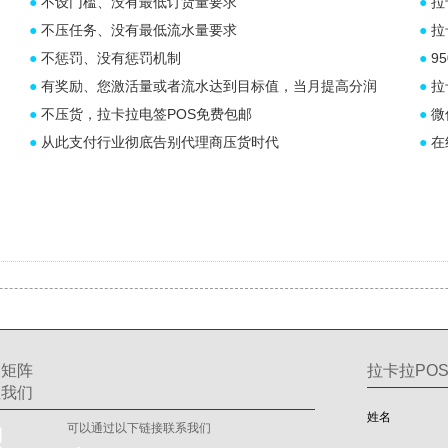
●
不设门槛、没有最低订货量要求
●
拉
●
不压任务、没有最低流水量要求
●
拉
●
不惩罚、没有惩罚机制
●
9
●
有奖励、您激活量或者流水达到目标值，当月提高分润
●
拉
●
不压货，拉卡拉电签POS免费包邮
●
微信
●
从此支付行业彻底告别代理商压货时代
●
在
交矩阵
拉卡拉POS
注我们
姓名
可以通过以下链接联系我们