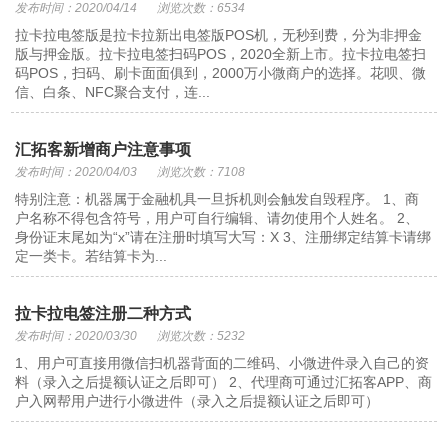
发布时间：2020/04/14
浏览次数：6534
拉卡拉电签版是拉卡拉新出电签版POS机，无秒到费，分为非押金
版与押金版。拉卡拉电签扫码POS，2020全新上市。拉卡拉电签扫
码POS，扫码、刷卡面面俱到，2000万小微商户的选择。花呗、微
信、白条、NFC聚合支付，连...
汇拓客新增商户注意事项
发布时间：2020/04/03
浏览次数：7108
特别注意：机器属于金融机具一旦拆机则会触发自毁程序。 1、商
户名称不得包含符号，用户可自行编辑、请勿使用个人姓名。 2、
身份证末尾如为“x”请在注册时填写大写：X 3、注册绑定结算卡请绑
定一类卡。若结算卡为...
拉卡拉电签注册二种方式
发布时间：2020/03/30
浏览次数：5232
1、用户可直接用微信扫机器背面的二维码、小微进件录入自己的资
料（录入之后提额认证之后即可） 2、代理商可通过汇拓客APP、商
户入网帮用户进行小微进件（录入之后提额认证之后即可）