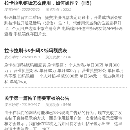
拉卡拉电签版怎么使用，如何操作？（H5）
发布时间：2020/03/25
浏览次数：5351
扫码机器背面二维码，提交注册信息绑定到账卡，开通成功后会收
到拉卡拉开通激活码（短信） 注：1、想使用您当前的位置选择好
2、个人用户选择小微注册商户 电脑端用任意带扫码功能APP扫码
查看 手机端保存图片发...
拉卡拉刷卡&扫码&纸码额度表
发布时间：2020/03/10
浏览次数：7336
刷卡&扫码&纸码额度表 刷卡限额： 个人对私-单日30万 单月300
万； 营业执照对私-单日60万 单月600万； 营业执照对公-单日单月
均不限 扫码限额： 个人对私-单笔5000元 单日5w元 ； 营业执照对
私-单笔1w元 ...
关于第一篇帖子需要审核的公告
发布时间：2019/04/17
浏览次数：5449
由于在我们的网站可能和已经出现刷广告贴的行为，现在更改了发
布帖子直接显示的方式，而是使用新用户第一次发帖会显示需要审
核才会显示，我们会在审核之后并回答才会让帖子显示出来，这里
敬请大家注意一下。 为了...